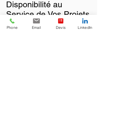
Disponibilité au
Service de Vos Projets
Phone
Email
Devis
LinkedIn
Chez Alliaverre, notre équipe
technique et commerciale est
pleinement dédiée à vous offrir un
accompagnement personnalisé et de
qualité. Notre support technique met à
votre disposition une expertise
approfondie pour répondre à toutes vos
questions techniques et vous guider
dans le choix des solutions les plus
adaptées à vos besoins.
D'autre part, notre équipe commerciale
est là pour vous fournir une expérience
client irréprochable, en vous
accompagnant tout au long de votre
projet, de la prise de contact à la
livraison. Nous nous engageons à être