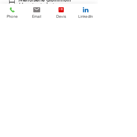
Menuiserie bois
Menuiserie métallique
Phone
Email
Devis
LinkedIn
Importer fichier
Importez un fichier pris en charge (max. 15 Mo)
Rédigez un message
Envoyer
CONTACT US FOR MORE
INFORMATIONS
ALLIAVERRE
13 rue Jean-jacques Mention
80080 Amiens