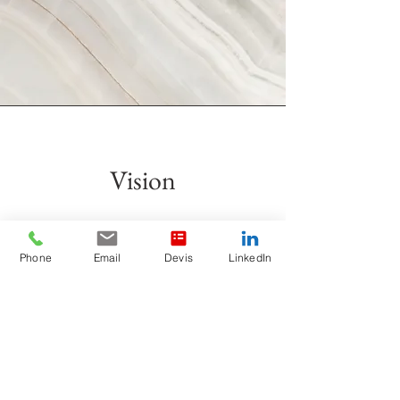
Vision
Paragraphe. Cliquez sur « Modifier le
Texte » ou double-cliquez ici pour
Phone
Email
Devis
LinkedIn
ajouter votre contenu. Ajoutez des
détails pertinents ou des informations
que vous souhaitez partager avec vos
visiteurs.