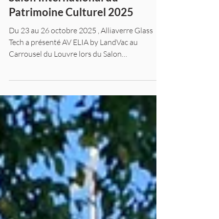
9 déc. 2025
Salons
Retour sur notre présence au
Salon International du
Patrimoine Culturel 2025
Du 23 au 26 octobre 2025 , Alliaverre Glass
Tech a présenté AV ELIA by LandVac au
Carrousel du Louvre lors du Salon
International du Patrimoine Culturel.Un
événement incontournable pour les acteurs de
la restauration du bâti ancien, au cours duquel
notre technologie de vitrage sous vide a attiré
l’attention et l’intérêt d’un grand nombre de
professionnels. 🎯 Une problématique
commune : améliorer sans dénaturer Les
échanges ont mis en lumière un besoin clair
dans le secteur